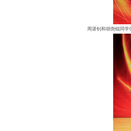
周湛钊和胡尧锟同学