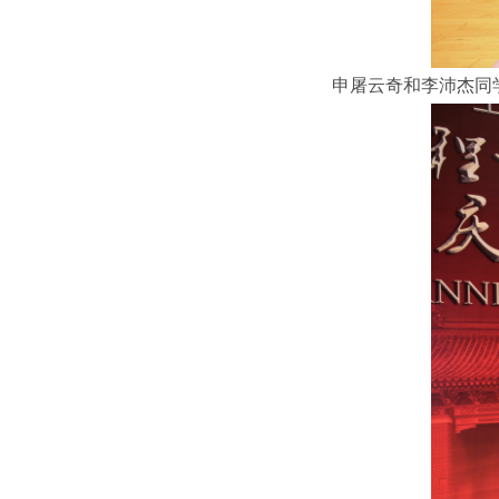
申屠云奇和李沛杰同