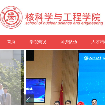
首页
学院概况
师资队伍
人才培
学院介绍
历史沿革
办学概况
领导团队
历任领导
行政机构
学院地图
师资概况
教师名录
外聘专家
博士后
概况
本科生
研究生
非全日
学生工