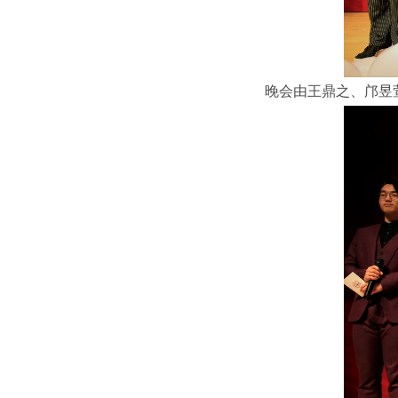
晚会由王鼎之、邝昱