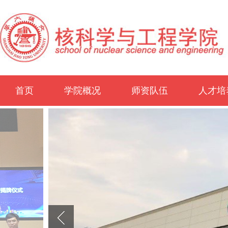
首页
学院概况
师资队伍
人才培
学院介绍
历史沿革
办学概况
领导团队
历任领导
行政机构
学院地图
师资概况
教师名录
外聘专家
博士后
概况
本科生
研究生
非全日
学生工