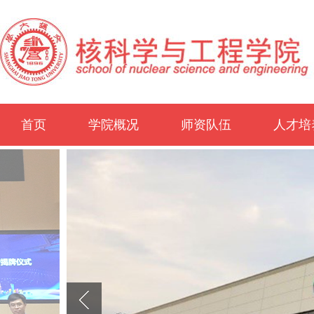
首页
学院概况
师资队伍
人才培
学院介绍
历史沿革
办学概况
领导团队
历任领导
行政机构
学院地图
师资概况
教师名录
外聘专家
博士后
概况
本科生
研究生
非全日
学生工