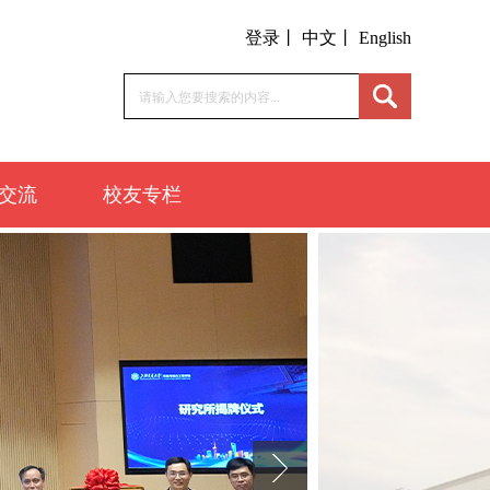
登录丨
中文丨
English
交流
校友专栏
介绍
交流
交流
校友动态
校友名录
知名校友
60周年庆专栏
联系我们