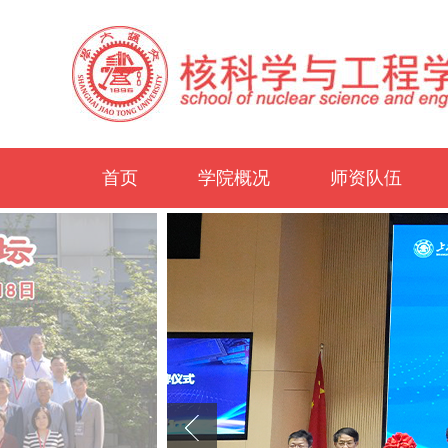
首页
学院概况
师资队伍
学院介绍
历史沿革
办学概况
领导团队
历任领导
行政机构
学院地图
师资概况
教师名录
外聘专家
博士后