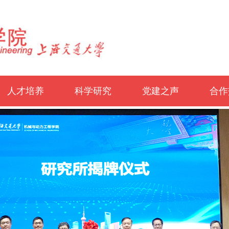
人才培养
科学研究
党建之声
合作
概况
本科生
研究生
非全日制专硕
学生工作
学科方向
科研基地
科研成果
理论学习
党建动态
概况
国内
国外